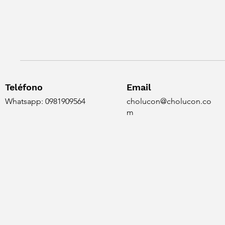
Teléfono
Email
Whatsapp: 0981909564
cholucon@cholucon.co
m