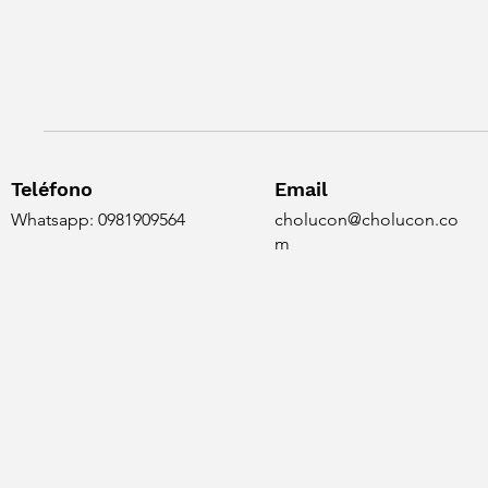
Teléfono
Email
Whatsapp: 0981909564
cholucon@cholucon.co
m