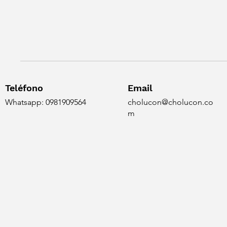
Teléfono
Email
Whatsapp: 0981909564
cholucon@cholucon.co
m