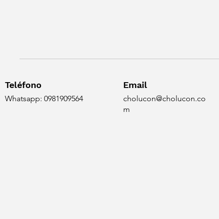
Teléfono
Email
Whatsapp: 0981909564
cholucon@cholucon.co
m