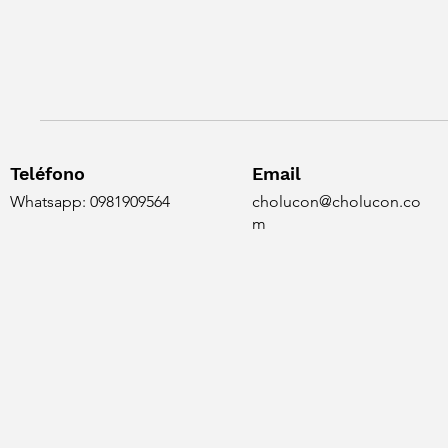
Teléfono
Email
Whatsapp: 0981909564
cholucon@cholucon.co
m