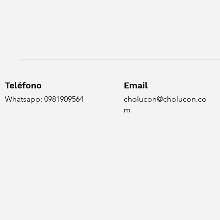
Teléfono
Email
Whatsapp: 0981909564
cholucon@cholucon.co
m