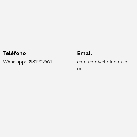
Teléfono
Email
Whatsapp: 0981909564
cholucon@cholucon.co
m