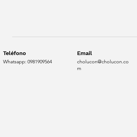
Teléfono
Email
Whatsapp: 0981909564
cholucon@cholucon.co
m