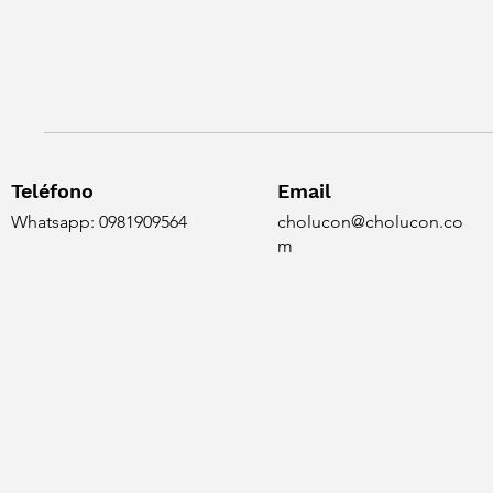
Teléfono
Email
Whatsapp: 0981909564
cholucon@cholucon.co
m