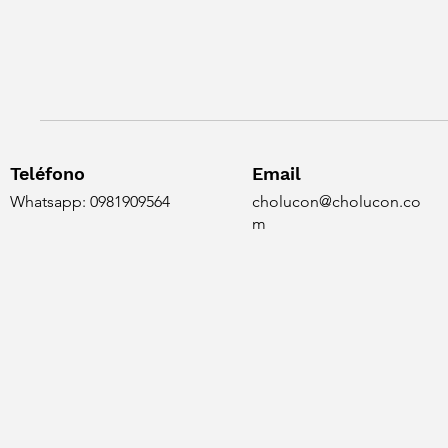
Teléfono
Email
Whatsapp: 0981909564
cholucon@cholucon.co
m