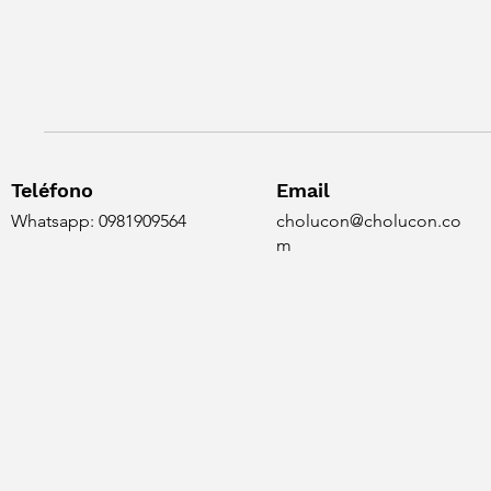
Teléfono
Email
Whatsapp: 0981909564
cholucon@cholucon.co
m