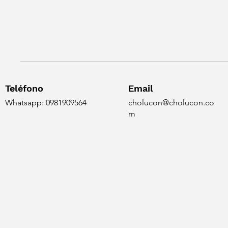
Teléfono
Email
Whatsapp: 0981909564
cholucon@cholucon.co
m