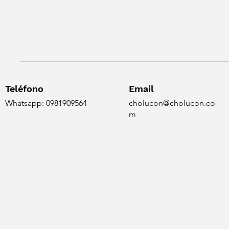
Teléfono
Email
Whatsapp: 0981909564
cholucon@cholucon.co
m