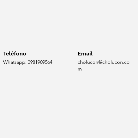
Teléfono
Email
Whatsapp: 0981909564
cholucon@cholucon.co
m