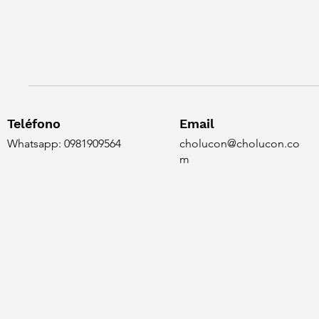
Teléfono
Email
Whatsapp: 0981909564
cholucon@cholucon.co
m