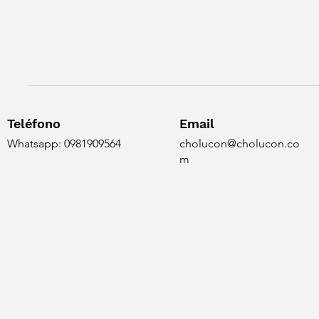
Teléfono
Email
Whatsapp: 0981909564
cholucon@cholucon.co
m