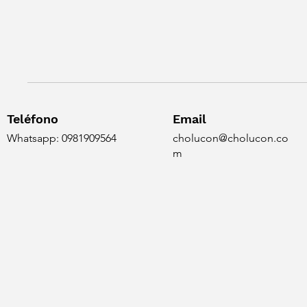
Teléfono
Email
Whatsapp: 0981909564
cholucon@cholucon.co
m