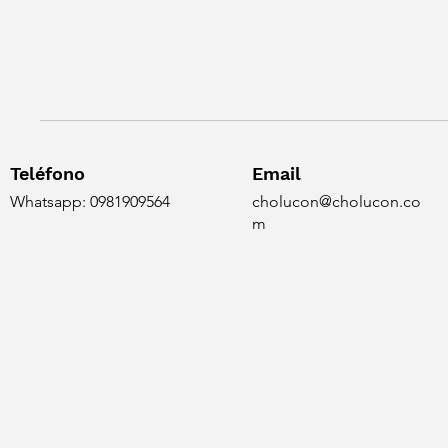
Teléfono
Email
Whatsapp: 0981909564
cholucon@cholucon.co
m